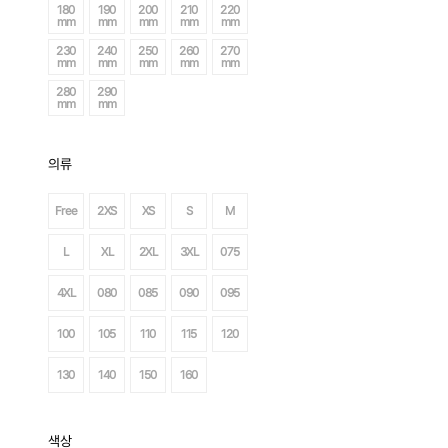
180
190
200
210
220
mm
mm
mm
mm
mm
230
240
250
260
270
mm
mm
mm
mm
mm
280
290
mm
mm
의류
Free
2XS
XS
S
M
L
XL
2XL
3XL
075
4XL
080
085
090
095
100
105
110
115
120
130
140
150
160
색상