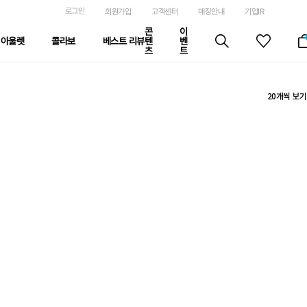
로그인
회원가입
고객센터
매장안내
기업IR
콘
이
아울렛
콜라보
베스트 리뷰
텐
벤
츠
트