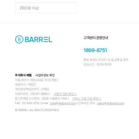
25만원 이상
고객센터 운영안내
1899-8751
평일 10:00~17:00 | 토,일,공휴일 휴무
점심시간 : 12:00-13:00
주식회사 배럴
사업자정보 확인
서울 용산구 새창로44길 10 (신계동)
대표이사 : 박영준
개인정보책임관리자 : 신재성
사업자번호 : 105-87-39951 /
사업자 정보 확인 >
통신판매업 신고번호 : 2022-서울용산-1154 /
서비스 가입 사실 확인 >
FAX : 02-540-3176 / Email :
help@getbarrel.com
/ 단체주문 문의 :
sales@getbarrel.com
© BARREL ALL RIGHTS RESERVED.