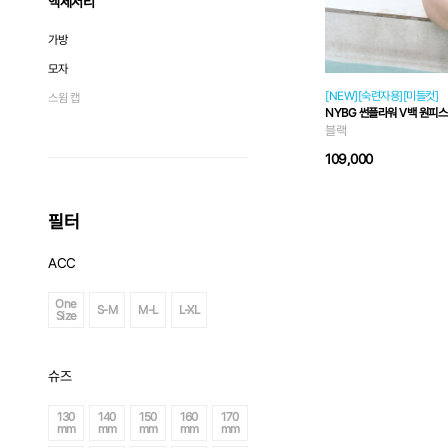
액세서리
가방
모자
[NEW][숙련자용][미들컷]
스윔 캡
NYBG 썬플라워 V백 원피스
블랙
109,000
필터
ACC
One
S-M
M-L
L-XL
Size
슈즈
130
140
150
160
170
mm
mm
mm
mm
mm