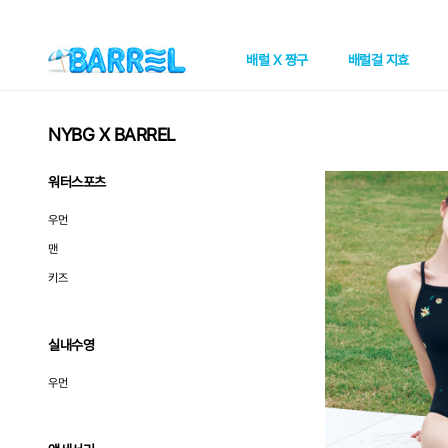
배럴 X 짱구
배럴걸 지효
NYBG X BARREL
워터스포츠
우먼
맨
키즈
실내수영
우먼