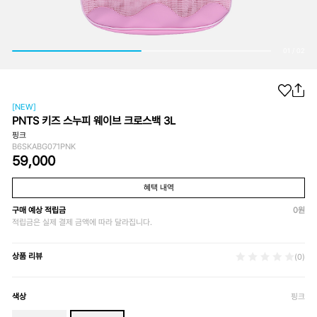
01
/
02
[NEW]
PNTS 키즈 스누피 웨이브 크로스백 3L
핑크
B6SKABG071PNK
59,000
혜택 내역
구매 예상 적립금
0
원
적립금은 실제 결제 금액에 따라 달라집니다.
상품 리뷰
(0)
색상
핑크