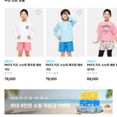
추천 연관 상품
[NEW]
[NEW]
[NEW]
PNTS 키즈 스누피 루즈핏 래쉬
PNTS 키즈 스누피 루즈핏 래쉬
PNTS 키즈 스누피 메쉬 
가드
가드
쉬가드
화이트
아이스블루
로즈핑크
79,000
79,000
69,000