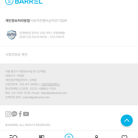
개인정보처리방침
이용약관
멤버십약관
기업IR
[인증범위] 온라인 쇼핑 서비스 운영(배럴)
[유효기간] 2024.06.16 ~ 2027.06.15
사업자정보 확인
서울 용산구 새창로44길 10 (신계동)
대표이사
박영준
개인정보책임관리자
신재성
사업자번호
105-87-39951 /
사업자정보확인
통신판매업 신고번호
2022-서울용산-1154
FAX
02-540-3176
Email
help@getbarrel.com
단체주문 문의
sales@getbarrel.com
© BARREL ALL RIGHTS RESERVED.