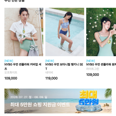
추천 연관 상품
[NEW]
[NEW]
[NEW]
NYBG 우먼 썬플라워 커버업 셔
NYBG 우먼 보타니컬 탱키니 SE
NYBG 우먼 썬플라워 원
츠
T
라이트그린
오프화이트
네이비
109,000
109,000
119,000