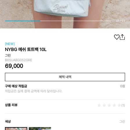
01
/
03
[NEW]
NYBG 메쉬 토트백 10L
그린
B6SUABG052GRE
69,000
혜택 내역
구매 예상 적립금
0
원
적립금은 실제 결제 금액에 따라 달라집니다.
상품 리뷰
(1)
색상
그린