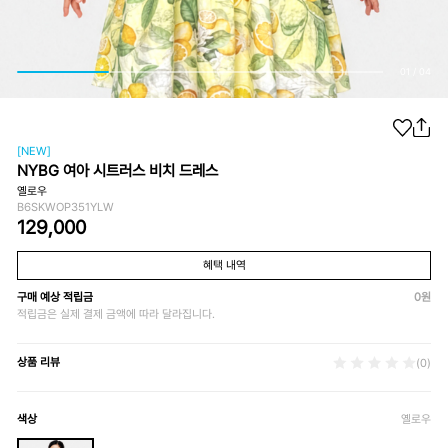
01
/
04
[NEW]
NYBG 여아 시트러스 비치 드레스
옐로우
B6SKWOP351YLW
129,000
혜택 내역
구매 예상 적립금
0
원
적립금은 실제 결제 금액에 따라 달라집니다.
상품 리뷰
(0)
색상
옐로우