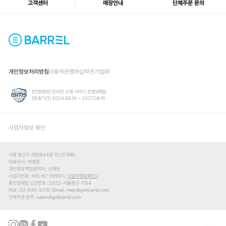
고객센터
매장안내
단체주문 문의
개인정보처리방침
이용약관
멤버십약관
기업IR
[인증범위] 온라인 쇼핑 서비스 운영(배럴)
[유효기간] 2024.06.16 ~ 2027.06.15
사업자정보 확인
서울 용산구 새창로44길 10 (신계동)
대표이사
박영준
개인정보책임관리자
신재성
사업자번호
105-87-39951 /
사업자정보확인
통신판매업 신고번호
2022-서울용산-1154
FAX
02-540-3176
Email
help@getbarrel.com
단체주문 문의
sales@getbarrel.com