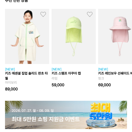
추천 연관 상품
[NEW]
[NEW]
[NEW]
키즈 에센셜 집업 솔리드 판초 타
키즈 스탬프 아쿠아 캡
키즈 레인보우 선쉐이드 
월
라임
핑크
아이보리
59,000
69,000
89,000