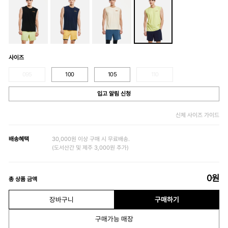
사이즈
095
100
105
110
입고 알림 신청
신체 사이즈 가이드
배송혜택
30,000원 이상 구매 시 무료배송.
(도서산간 및 제주 3,000원 추가)
0
원
총 상품 금액
장바구니
구매하기
구매가능 매장