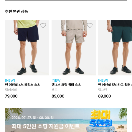
추천 연관 상품
[NEW]
[NEW]
[NEW]
맨 에센셜 4부 레깅스 쇼츠
맨 4부 크랙 워터 쇼츠
맨 에센셜 5부 카고 워터
딥네이비
샌드
딥그린
79,000
89,000
89,000