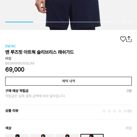
01
/
04
[NEW]
맨 루즈핏 아트웍 슬리브리스 래쉬가드
라임
B6SMWRG105LIM
69,000
혜택 내역
구매 예상 적립금
0
원
적립금은 실제 결제 금액에 따라 달라집니다.
상품 리뷰
(0)
색상
라임