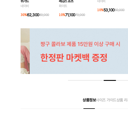
쉬가드
레깅스 쇼츠
네이비
네이비
화이트
53,100
10
%
59,000
62,300
71,100
30
%
89,000
10
%
79,000
상품정보
사이즈 가이드
상품 리