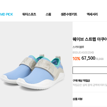
MD PICK
워터스포츠
스윔
생존수영키트
액세서리
웨이브 스트랩 아쿠
스카이블루
B5SUGAS002SKB
67,500
10
%
75,000
구매 예상 적립금
적립금은 실제 결제 금액에 따라 
상품 리뷰