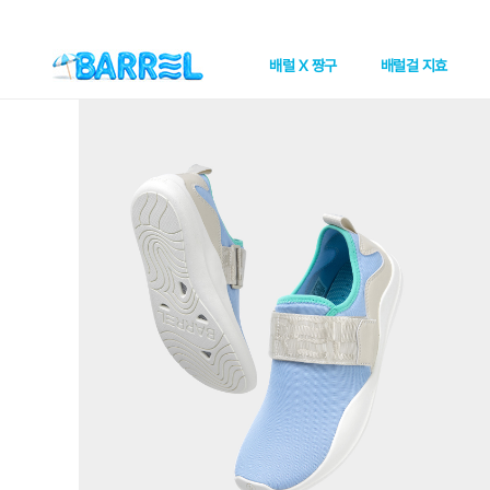
배럴 X 짱구
배럴걸 지효