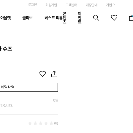
로그인
회원가입
고객센터
매장안내
기업IR
콘
이
아울렛
콜라보
베스트 리뷰
텐
벤
츠
트
아 슈즈
혜택 내역
0
원
달라집니다.
(6)