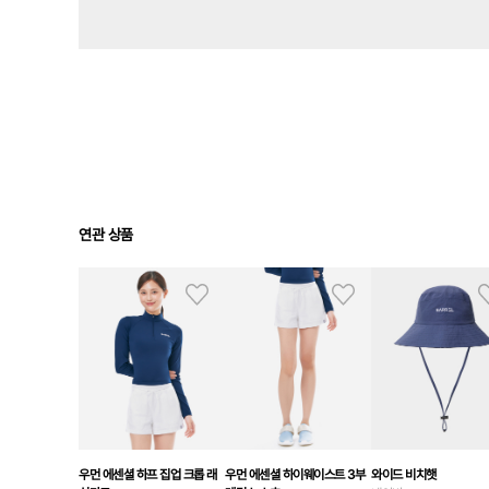
연관 상품
우먼 에센셜 하프 집업 크롭 래
우먼 에센셜 하이웨이스트 3부
와이드 비치햇