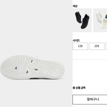
색상
사이즈
220
230
총 상품 금액
장바구니