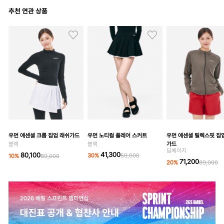
추천 연관 상품
우먼 노티컬 플레어 스커트
우먼 에센셜 릴렉스핏 집
우먼 에센셜 크롭 집업 래쉬가드
블랙
가드
블랙
딥베이지
41,300
80,100
30
%
59,000
10
%
89,000
71,200
20
%
89,000