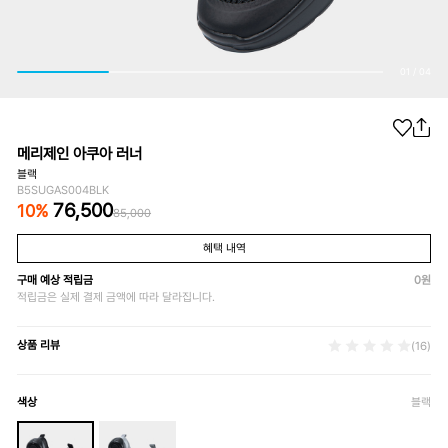
01
/
04
메리제인 아쿠아 러너
블랙
B5SUGAS004BLK
76,500
10
%
85,000
혜택 내역
구매 예상 적립금
0
원
적립금은 실제 결제 금액에 따라 달라집니다.
상품 리뷰
(16)
색상
블랙