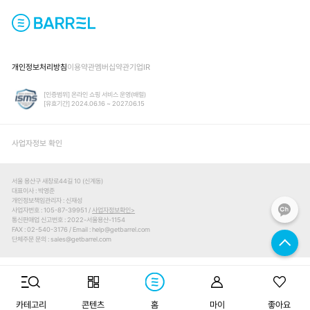
개인정보처리방침
이용약관
멤버십약관
기업IR
[인증범위] 온라인 쇼핑 서비스 운영(배럴)
[유효기간] 2024.06.16 ~ 2027.06.15
사업자정보 확인
서울 용산구 새창로44길 10 (신계동)
대표이사
박영준
개인정보책임관리자
신재성
사업자번호
105-87-39951 /
사업자정보확인
통신판매업 신고번호
2022-서울용산-1154
FAX
02-540-3176
Email
help@getbarrel.com
단체주문 문의
sales@getbarrel.com
© BARREL ALL RIGHTS RESERVED.
카테고리
콘텐츠
홈
마이
좋아요