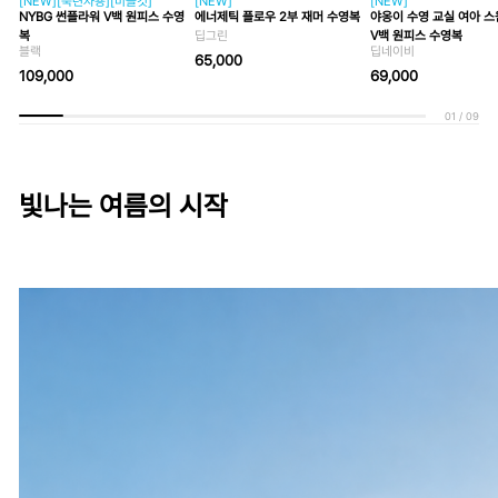
[NEW][숙련자용][미들컷]
[NEW]
[NEW]
NYBG 썬플라워 V백 원피스 수영
에너제틱 플로우 2부 재머 수영복
야옹이 수영 교실 여아 
복
딥그린
V백 원피스 수영복
블랙
딥네이비
65,000
109,000
69,000
01
/
09
빛나는 여름의 시작