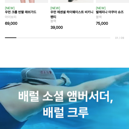
[NEW]
[NEW]
[NEW]
우먼 크롭 반팔 래쉬가드
우먼 에센셜 하이웨이스트 비키니
발레리나 아쿠아 슈즈
아이보리
팬티
블랙
블랙
69,000
75,000
39,000
01
/
09