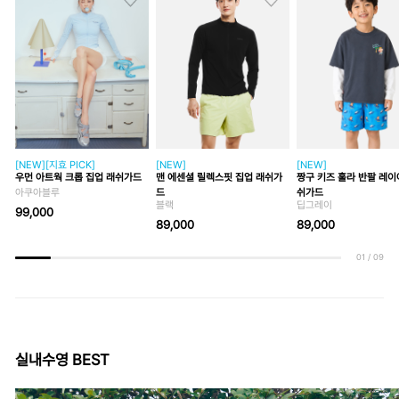
[NEW][지효 PICK]
[NEW]
[NEW]
우먼 아트웍 크롭 집업 래쉬가드
맨 에센셜 릴렉스핏 집업 래쉬가
짱구 키즈 훌라 반팔 레이
아쿠아블루
드
쉬가드
블랙
딥그레이
99,000
89,000
89,000
01
/
09
실내수영 BEST