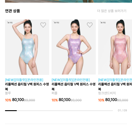
연관 상품
더 많은 상품 보러가기
[NEW][미들컷][온라인전용]
[NEW][미들컷][온라인전용]
[NEW][미들컷][온라인전
리플렉션 옵티컬 V백 원피스 수영
리플렉션 옵티컬 V백 원피스 수영
리플렉션 옵티컬 V백 원
복
복
복
블루
퍼플
핑크샌드비치
80,100
80,100
80,100
10
%
89,000
10
%
89,000
10
%
89,000
01
/
09