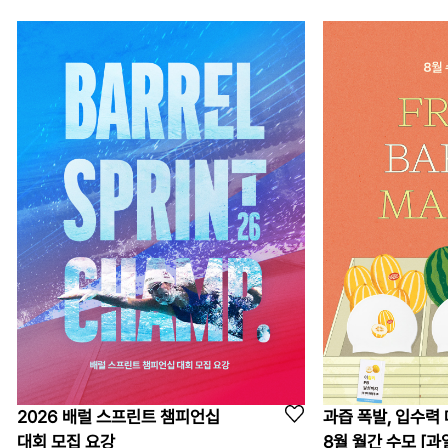
2026 배럴 스프린트 챔피언십
과즙 폭발, 입수력 
대회 모집 요강
8월 월간 수모 [과