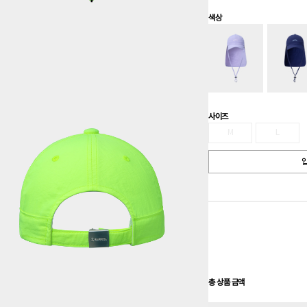
색상
사이즈
M
L
입
총 상품 금액