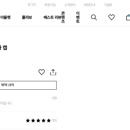
로그인
회원가입
고객센터
매장안내
기업IR
콘
이
아울렛
콜라보
베스트 리뷰
텐
벤
츠
트
 캡
혜택 내역
0
원
달라집니다.
(10)