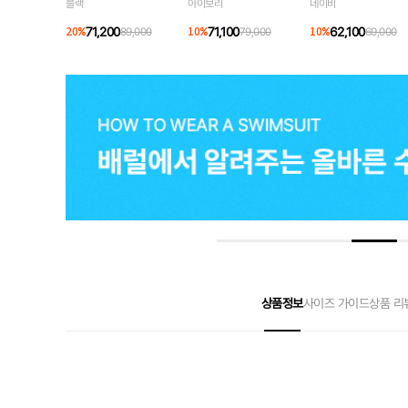
블랙
아이보리
네이비
71,200
71,100
62,100
20
%
89,000
10
%
79,000
10
%
69,000
상품정보
사이즈 가이드
상품 리