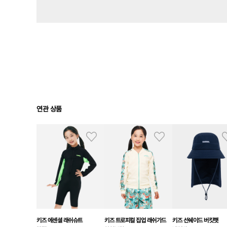
연관 상품
키즈 에센셜 래쉬슈트
키즈 트로피컬 집업 래쉬가드
키즈 선쉐이드 버킷햇