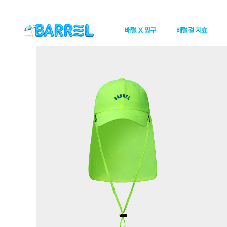
배럴 X 짱구
배럴걸 지효