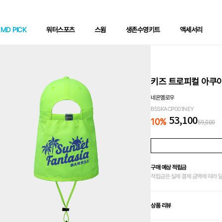
MD PICK
워터스포츠
스윔
생존수영키트
액세서리
키즈 트로피컬 아쿠아
네온옐로우
B5SKACP001NEY
53,100
10
%
59,000
구매 예상 적립금
적립금은 실제 결제 금액에 따라 
상품 리뷰