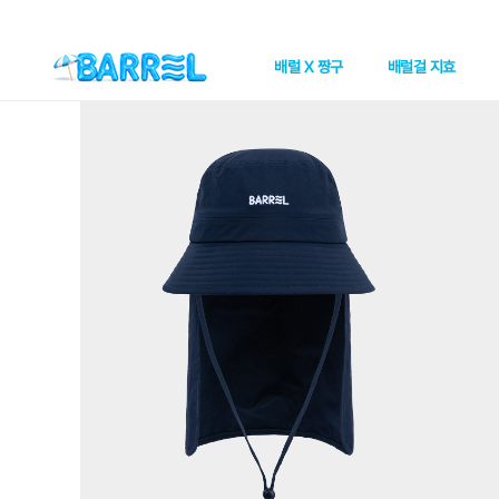
배럴 X 짱구
배럴걸 지효