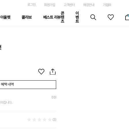
로그인
회원가입
고객센터
매장안내
기업IR
콘
이
아울렛
콜라보
베스트 리뷰
텐
벤
츠
트
햇
혜택 내역
0
원
달라집니다.
(3)