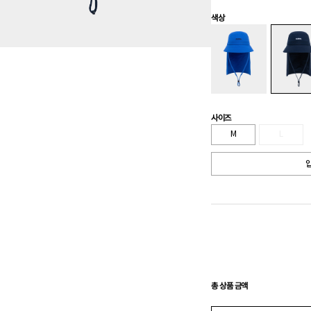
색상
사이즈
M
L
입
총 상품 금액