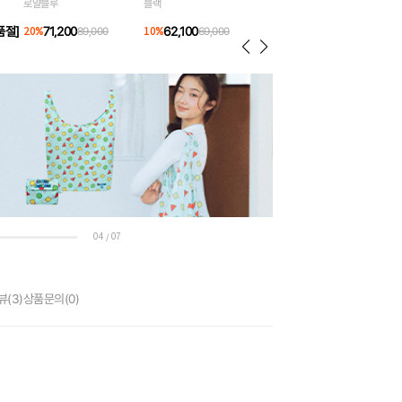
로얄블루
블랙
품절]
71,200
62,100
20
%
89,000
10
%
69,000
04
07
/
뷰
(3)
상품문의
(0)