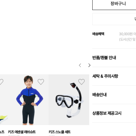
장바구니
배송혜택
30,000원 
(도서산간 및 
반품/환불 안내
세탁 & 주의사항
배송안내
상품정보 제공고시
쇼츠
키즈 에센셜 래쉬슈트
키즈 스노클 세트