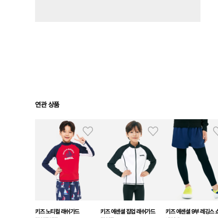
연관 상품
키즈 노티컬 래쉬가드
키즈 에센셜 집업 래쉬가드
키즈 에센셜 9부 레깅스 