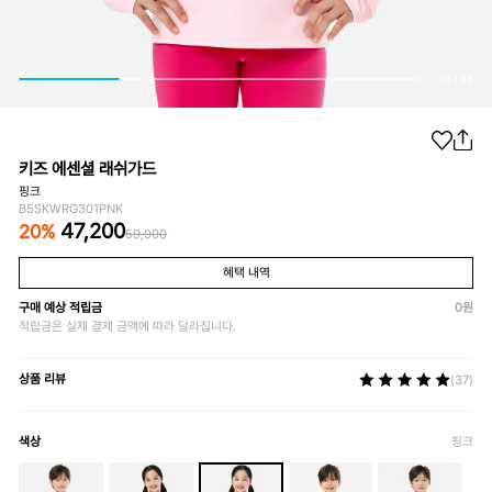
01
/
04
키즈 에센셜 래쉬가드
핑크
B5SKWRG301PNK
47,200
20
%
59,000
혜택 내역
구매 예상 적립금
0
원
적립금은 실제 결제 금액에 따라 달라집니다.
상품 리뷰
(37)
색상
핑크