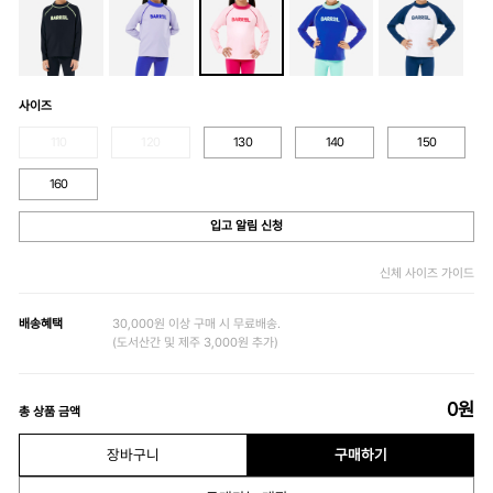
사이즈
110
120
130
140
150
160
입고 알림 신청
신체 사이즈 가이드
배송혜택
30,000원 이상 구매 시 무료배송.
(도서산간 및 제주 3,000원 추가)
0
원
총 상품 금액
장바구니
구매하기