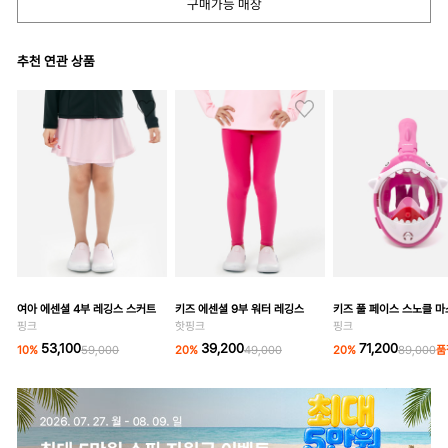
구매가능 매장
추천 연관 상품
여아 에센셜 4부 레깅스 스커트
키즈 에센셜 9부 워터 레깅스
키즈 풀 페이스 스노클 
핑크
핫핑크
핑크
53,100
39,200
71,200
10
%
59,000
20
%
49,000
20
%
89,000
품