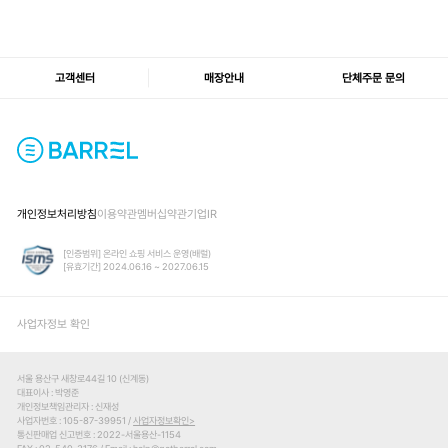
고객센터
매장안내
단체주문 문의
개인정보처리방침
이용약관
멤버십약관
기업IR
[인증범위] 온라인 쇼핑 서비스 운영(배럴)
[유효기간] 2024.06.16 ~ 2027.06.15
사업자정보 확인
서울 용산구 새창로44길 10 (신계동)
대표이사
박영준
개인정보책임관리자
신재성
사업자번호
105-87-39951 /
사업자정보확인
통신판매업 신고번호
2022-서울용산-1154