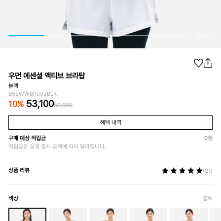
01
/
05
우먼 에센셜 액티브 브라탑
블랙
B5SWWBR002BLK
53,100
10
%
59,000
혜택 내역
구매 예상 적립금
0
원
적립금은 실제 결제 금액에 따라 달라집니다.
상품 리뷰
(21)
색상
블랙