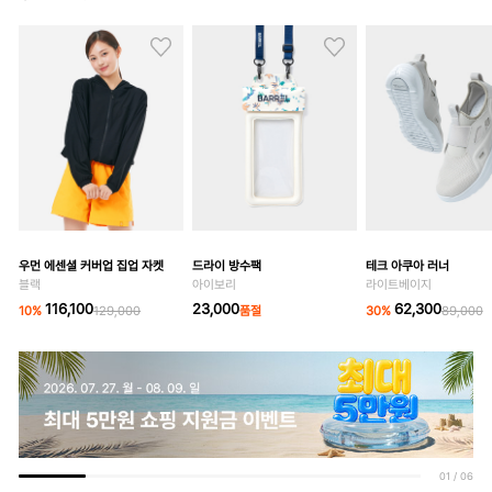
우먼 에센셜 커버업 집업 자켓
드라이 방수팩
테크 아쿠아 러너
블랙
아이보리
라이트베이지
116,100
23,000
62,300
10
%
129,000
품절
30
%
89,000
01
/
06