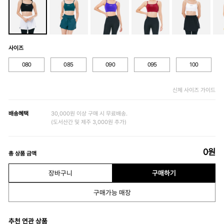
사이즈
080
085
090
095
100
신체 사이즈 가이드
배송혜택
30,000원 이상 구매 시 무료배송.
(도서산간 및 제주 3,000원 추가)
0
원
총 상품 금액
장바구니
구매하기
구매가능 매장
추천 연관 상품