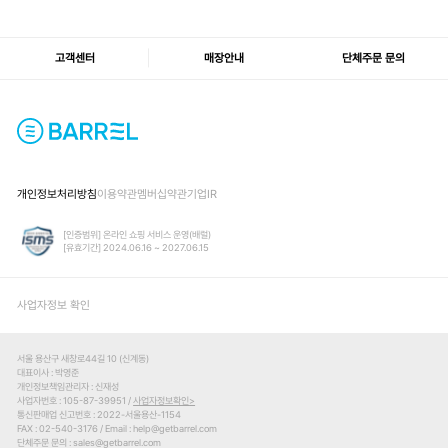
고객센터
매장안내
단체주문 문의
개인정보처리방침
이용약관
멤버십약관
기업IR
[인증범위] 온라인 쇼핑 서비스 운영(배럴)
[유효기간] 2024.06.16 ~ 2027.06.15
사업자정보 확인
서울 용산구 새창로44길 10 (신계동)
대표이사
박영준
개인정보책임관리자
신재성
사업자번호
105-87-39951 /
사업자정보확인
통신판매업 신고번호
2022-서울용산-1154
FAX
02-540-3176
Email
help@getbarrel.com
단체주문 문의
sales@getbarrel.com