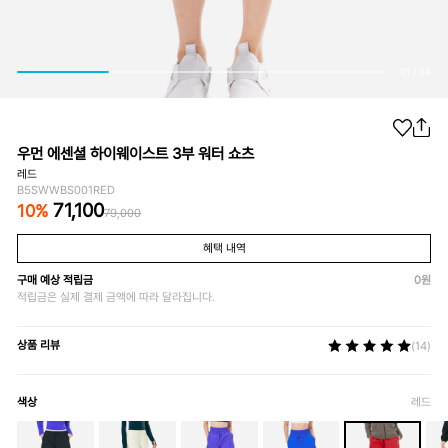
01
/
04
우먼 에센셜 하이웨이스트 3부 워터 쇼츠
레드
B5SWWBS001RED
71,100
10
%
79,000
혜택 내역
구매 예상 적립금
0
원
적립금은 실제 결제 금액에 따라 달라집니다.
상품 리뷰
(14)
색상
레드