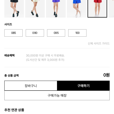
사이즈
085
090
095
100
신체 사이즈 가이드
배송혜택
30,000원 이상 구매 시 무료배송.
(도서산간 및 제주 3,000원 추가)
0
원
총 상품 금액
장바구니
구매하기
구매가능 매장
추천 연관 상품