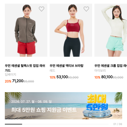
우먼 에센셜 릴렉스핏 집업 래쉬
우먼 에센셜 액티브 브라탑
우먼 에센셜 크롭 집업 
가드
레드
아이보리
딥베이지
53,100
80,100
10
%
59,000
10
%
89,000
71,200
20
%
89,000
01
/
06