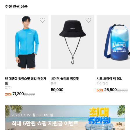
추천 연관 상품
맨 에센셜 릴렉스핏 집업 래쉬가
베이직 솔리드 버킷햇
서프 드라이 백 10L
드
블랙
타이다이
블루
59,000
26,500
50
%
53,000
71,200
20
%
89,000