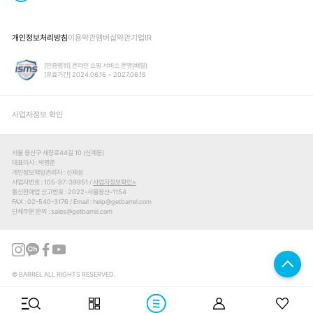
개인정보처리방침
이용약관
멤버십약관
기업IR
[인증범위] 온라인 쇼핑 서비스 운영(배럴)
[유효기간] 2024.06.16 ~ 2027.06.15
사업자정보 확인
서울 용산구 새창로44길 10 (신계동)
대표이사
박영준
개인정보책임관리자
신재성
사업자번호
105-87-39951 /
사업자정보확인
통신판매업 신고번호
2022-서울용산-1154
FAX
02-540-3176
Email
help@getbarrel.com
단체주문 문의
sales@getbarrel.com
© BARREL ALL RIGHTS RESERVED.