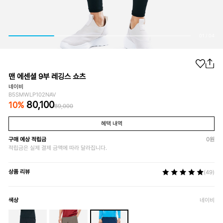
01
/
04
맨 에센셜 9부 레깅스 쇼츠
네이비
B5SMWLP102NAV
80,100
10
%
89,000
혜택 내역
구매 예상 적립금
0
원
적립금은 실제 결제 금액에 따라 달라집니다.
상품 리뷰
(49)
색상
네이비