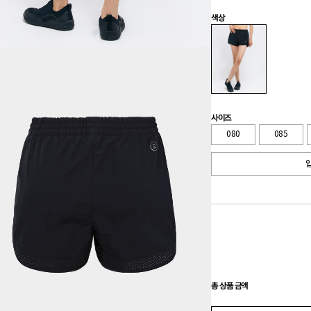
색상
사이즈
080
085
입
총 상품 금액