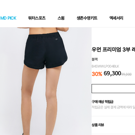
MD PICK
워터스포츠
스윔
생존수영키트
액세서리
우먼 프리미엄 3부 
블랙
B4SWWLP004BLK
69,300
30
%
99,000
구매 예상 적립금
적립금은 실제 결제 금액에 따라 
상품 리뷰