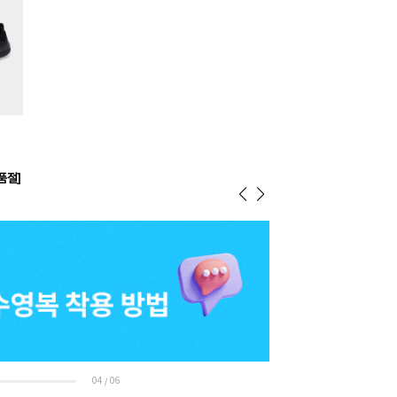
품절]
05
06
/