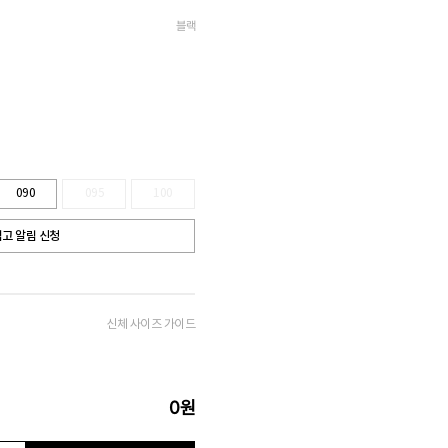
블랙
090
095
100
고 알림 신청
신체 사이즈 가이드
0
원