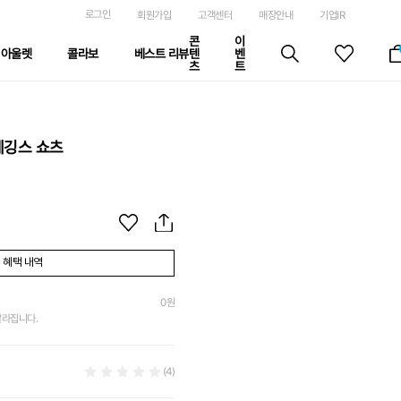
로그인
회원가입
고객센터
매장안내
기업IR
콘
이
아울렛
콜라보
베스트 리뷰
텐
벤
츠
트
레깅스 쇼츠
혜택 내역
0
원
달라집니다.
(4)