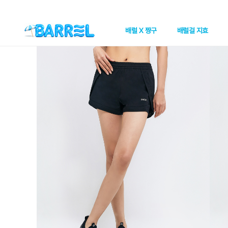
배럴 X 짱구
배럴걸 지효