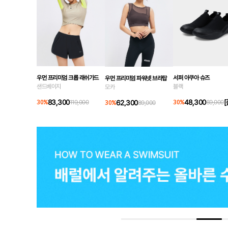
우먼 프리미엄 크롭 래쉬가드
서퍼 아쿠아 슈즈
우먼 프리미엄 파워넷 브라탑
샌드베이지
블랙
모카
83,300
48,300
[
62,300
30
%
119,000
30
%
69,000
30
%
89,000