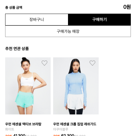
0
원
총 상품 금액
장바구니
구매하기
구매가능 매장
추천 연관 상품
우먼 에센셜 액티브 브라탑
우먼 에센셜 크롭 집업 래쉬가드
화이트
아쿠아블루
41,300
62,300