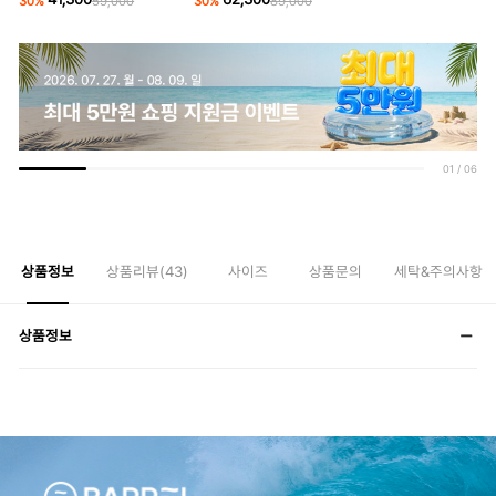
30
%
59,000
30
%
89,000
01
/
06
상품정보
상품리뷰(
43
)
사이즈
상품문의
세탁&주의사항
상품정보