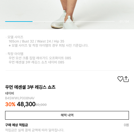
01
/
04
· 모델 사이즈
165cm / Bust 32 / Waist 24 / Hip 35
※ 모델 사이즈 및 착장 아이템의 경우 피팅 사진 기준입니다.
· 착장 아이템
우먼 모션 크롭 집업 래쉬가드 오프화이트 085
우먼 에센셜 3부 레깅스 쇼츠 네이비 085
우먼 에센셜 3부 레깅스 쇼츠
네이비
B4SWWLP008NAV
48,300
30
%
69,000
혜택 내역
구매 예상 적립금
0
원
적립금은 실제 결제 금액에 따라 달라집니다.