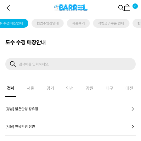
0
수 수경 매장안내
협업수영장안내
제품후기
적립금 / 쿠폰 안내
반
도수 수경 매장안내
전체
서울
경기
인천
강원
대구
대전
[경남] 밝은안경 장유점
[서울] 안목안경 잠원