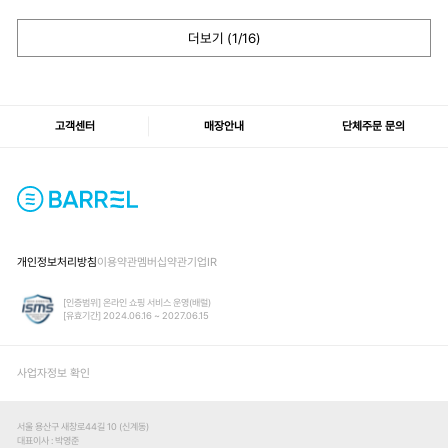
더보기 (
1
/16)
고객센터
매장안내
단체주문 문의
개인정보처리방침
이용약관
멤버십약관
기업IR
[인증범위] 온라인 쇼핑 서비스 운영(배럴)
[유효기간] 2024.06.16 ~ 2027.06.15
사업자정보 확인
서울 용산구 새창로44길 10 (신계동)
대표이사
박영준