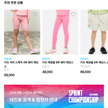
추천 연관 상품
[NEW]
[NEW]
[NEW]
키즈 서머 스케치 4부 워터 레깅
키즈 에센셜 9부 워터 레깅스
키즈 에센셜 4부 레깅스 
스
딥핑크
아이보리
핑크
49,000
69,000
59,000