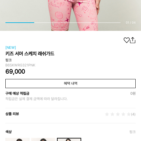
01
/
04
[NEW]
키즈 서머 스케치 래쉬가드
핑크
B6SKWRG321PNK
69,000
혜택 내역
구매 예상 적립금
0
원
적립금은 실제 결제 금액에 따라 달라집니다.
상품 리뷰
(4)
색상
핑크