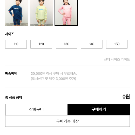
사이즈
110
120
130
140
150
신체 사이즈 가이드
배송혜택
30,000원 이상 구매 시 무료배송.
(도서산간 및 제주 3,000원 추가)
0
원
총 상품 금액
장바구니
구매하기
구매가능 매장