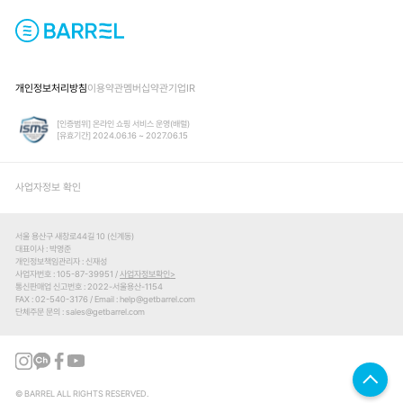
개인정보처리방침
이용약관
멤버십약관
기업IR
[인증범위] 온라인 쇼핑 서비스 운영(배럴)
[유효기간] 2024.06.16 ~ 2027.06.15
사업자정보 확인
서울 용산구 새창로44길 10 (신계동)
대표이사
박영준
개인정보책임관리자
신재성
사업자번호
105-87-39951 /
사업자정보확인
통신판매업 신고번호
2022-서울용산-1154
FAX
02-540-3176
Email
help@getbarrel.com
단체주문 문의
sales@getbarrel.com
© BARREL ALL RIGHTS RESERVED.