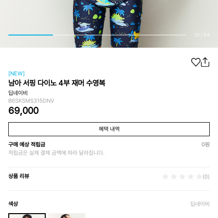
01
/
04
[NEW]
남아 서핑 다이노 4부 재머 수영복
딥네이비
B6SKSMS315DNV
69,000
혜택 내역
구매 예상 적립금
0
원
적립금은 실제 결제 금액에 따라 달라집니다.
상품 리뷰
(0)
색상
딥네이비