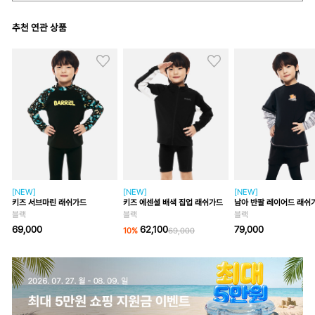
추천 연관 상품
[NEW]
[NEW]
[NEW]
키즈 서브마린 래쉬가드
키즈 에센셜 배색 집업 래쉬가드
남아 반팔 레이어드 래쉬
블랙
블랙
블랙
69,000
62,100
79,000
10
%
69,000