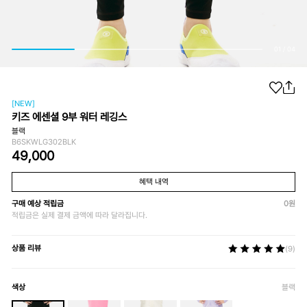
01
/
04
[NEW]
키즈 에센셜 9부 워터 레깅스
블랙
B6SKWLG302BLK
49,000
혜택 내역
구매 예상 적립금
0
원
적립금은 실제 결제 금액에 따라 달라집니다.
상품 리뷰
(9)
색상
블랙