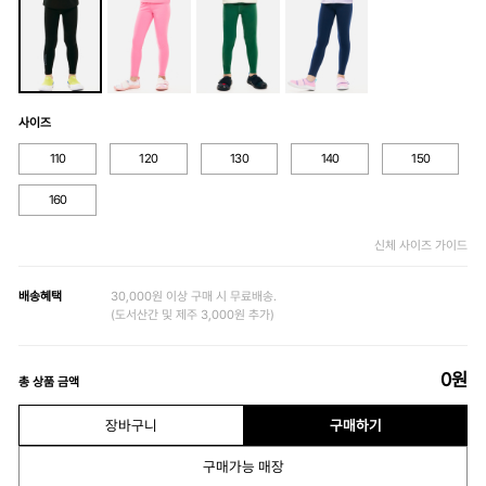
사이즈
110
120
130
140
150
160
신체 사이즈 가이드
배송혜택
30,000원 이상 구매 시 무료배송.
(도서산간 및 제주 3,000원 추가)
0
원
총 상품 금액
장바구니
구매하기
구매가능 매장