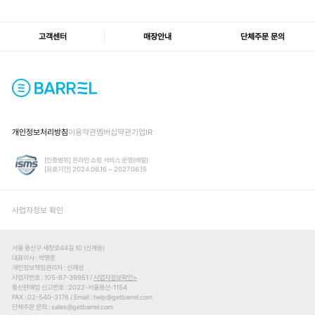
고객센터
매장안내
단체주문 문의
개인정보처리방침
이용약관
멤버십약관
기업IR
[인증범위] 온라인 쇼핑 서비스 운영(배럴)
[유효기간] 2024.06.16 ~ 2027.06.15
사업자정보 확인
서울 용산구 새창로44길 10 (신계동)
대표이사
박영준
개인정보책임관리자
신재성
사업자번호
105-87-39951 /
사업자정보확인
통신판매업 신고번호
2022-서울용산-1154
FAX
02-540-3176
Email
help@getbarrel.com
단체주문 문의
sales@getbarrel.com