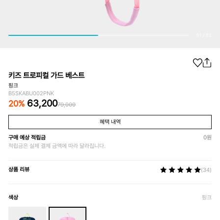
01
/
02
키즈 트로피컬 가드 베스트
핑크
B5SKABU002PNK
63,200
20
%
79,000
혜택 내역
구매 예상 적립금
0
원
적립금은 실제 결제 금액에 따라 달라집니다.
상품 리뷰
(34)
색상
핑크