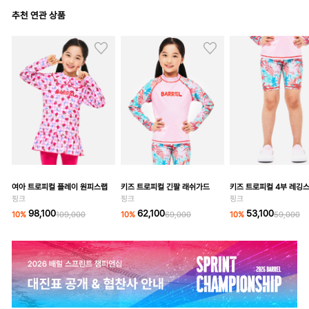
추천 연관 상품
여아 트로피컬 플레이 원피스랩
키즈 트로피컬 긴팔 래쉬가드
키즈 트로피컬 4부 레깅
핑크
핑크
핑크
98,100
62,100
53,100
10
%
109,000
10
%
69,000
10
%
59,000